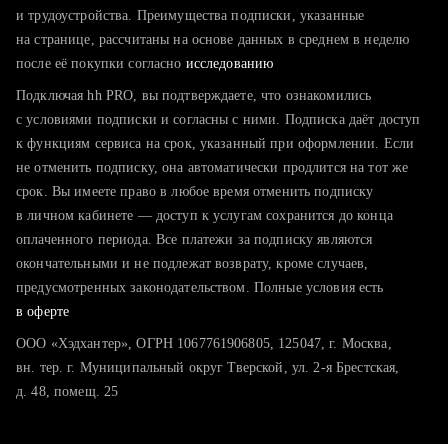
тратите много времени на поиск и вручную поднимаете
и трудоустройства. Преимущества подписки, указанные
резюме
на странице, рассчитаны на основе данных в среднем в неделю
после её покупки согласно
хотите сравнить себя с конкурентами и оценить шансы
исследованию
Подключая hh PRO, вы подтверждаете, что ознакомились
с условиями подписки и согласны с ними. Подписка даёт доступ
к функциям сервиса на срок, указанный при оформлении. Если
не отменить подписку, она автоматически продлится на тот же
срок. Вы имеете право в любое время отменить подписку
в личном кабинете — доступ к услугам сохранится до конца
оплаченного периода. Все платежи за подписку являются
окончательными и не подлежат возврату, кроме случаев,
предусмотренных законодательством. Полные условия есть
в оферте
ООО «Хэдхантер», ОГРН 1067761906805, 125047, г. Москва,
вн. тер. г. Муниципальный округ Тверской, ул. 2-я Брестская,
д. 48, помещ. 25