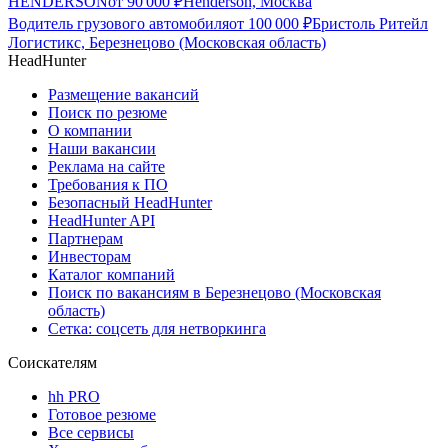
HENDERSON
от
90 000
₽
Henderson, Москва
Водитель грузового автомобиля
от
100 000
₽
Бристоль Ритейл
Логистикс, Березнецово (Московская область)
HeadHunter
Размещение вакансий
Поиск по резюме
О компании
Наши вакансии
Реклама на сайте
Требования к ПО
Безопасный HeadHunter
HeadHunter API
Партнерам
Инвесторам
Каталог компаний
Поиск по вакансиям в Березнецово (Московская
область)
Сетка: соцсеть для нетворкинга
Соискателям
hh PRO
Готовое резюме
Все сервисы