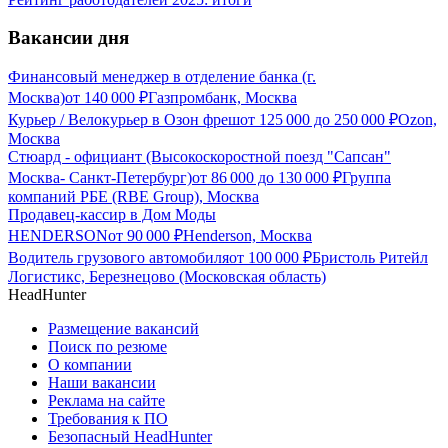
Вакансии дня
Финансовый менеджер в отделение банка (г.
Москва)
от
140 000
₽
Газпромбанк, Москва
Курьер / Велокурьер в Озон фреш
от
125 000
до
250 000
₽
Ozon,
Москва
Стюард - официант (Высокоскоростной поезд "Сапсан"
Москва- Санкт-Петербург)
от
86 000
до
130 000
₽
Группа
компаний РБЕ (RBE Group), Москва
Продавец-кассир в Дом Моды
HENDERSON
от
90 000
₽
Henderson, Москва
Водитель грузового автомобиля
от
100 000
₽
Бристоль Ритейл
Логистикс, Березнецово (Московская область)
HeadHunter
Размещение вакансий
Поиск по резюме
О компании
Наши вакансии
Реклама на сайте
Требования к ПО
Безопасный HeadHunter