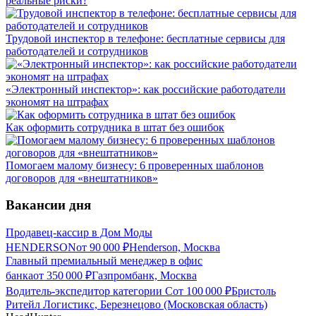
реальные риски?
Трудовой инспектор в телефоне: бесплатные сервисы для
работодателей и сотрудников
«Электронный инспектор»: как российские работодатели
экономят на штрафах
Как оформить сотрудника в штат без ошибок
Помогаем малому бизнесу: 6 проверенных шаблонов
договоров для «внештатников»
Вакансии дня
Продавец-кассир в Дом Моды
HENDERSON
от
90 000
₽
Henderson, Москва
Главный премиальный менеджер в офис
банка
от
350 000
₽
Газпромбанк, Москва
Водитель-экспедитор категории С
от
100 000
₽
Бристоль
Ритейл Логистикс, Березнецово (Московская область)