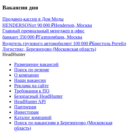
Вакансии дня
Продавец-кассир в Дом Моды
HENDERSON
от
90 000
₽
Henderson, Москва
Главный премиальный менеджер в офис
банка
от
350 000
₽
Газпромбанк, Москва
Водитель грузового автомобиля
от
100 000
₽
Бристоль Ритейл
Логистикс, Березнецово (Московская область)
HeadHunter
Размещение вакансий
Поиск по резюме
О компании
Наши вакансии
Реклама на сайте
Требования к ПО
Безопасный HeadHunter
HeadHunter API
Партнерам
Инвесторам
Каталог компаний
Поиск по вакансиям в Березнецово (Московская
область)