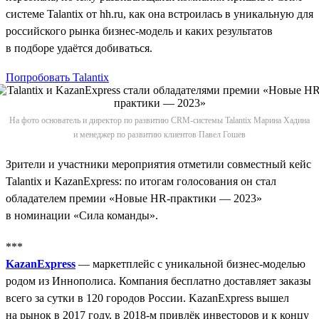
системе Talantix от hh.ru, как она встроилась в уникальную для
российского рынка бизнес-модель и каких результатов
в подборе удаётся добиваться.
Попробовать Talantix
На фото основатель и директор по развитию CRM-системы Talantix Марина Хадина
и менеджер по развитию клиентов Павел Гошев
Зрители и участники мероприятия отметили совместный кейс
Talantix и KazanExpress: по итогам голосования он стал
обладателем премии «Новые HR-практики — 2023»
в номинации «Сила команды».
***
KazanExpress
— маркетплейс с уникальной бизнес-моделью
родом из Иннополиса. Компания бесплатно доставляет заказы
всего за сутки в 120 городов России. KazanExpress вышел
на рынок в 2017 году, в 2018‑м привлёк инвесторов и к концу