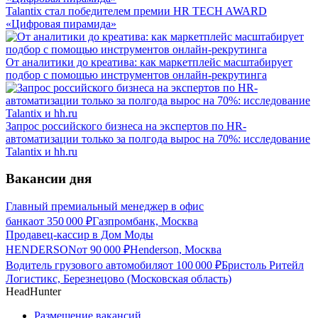
Talantix cтал победителем премии HR TECH AWARD
«Цифровая пирамида»
От аналитики до креатива: как маркетплейс масштабирует
подбор с помощью инструментов онлайн-рекрутинга
Запрос российского бизнеса на экспертов по HR-
автоматизации только за полгода вырос на 70%: исследование
Talantix и hh.ru
Вакансии дня
Главный премиальный менеджер в офис
банка
от
350 000
₽
Газпромбанк, Москва
Продавец-кассир в Дом Моды
HENDERSON
от
90 000
₽
Henderson, Москва
Водитель грузового автомобиля
от
100 000
₽
Бристоль Ритейл
Логистикс, Березнецово (Московская область)
HeadHunter
Размещение вакансий