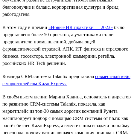
благополучие и баланс, корпоративная культура и бренд
работодателя.
В этом году в премии
«Новые HR-практики — 2023»
было
представлено более 50 проектов, а участниками стали
представители промышленной, добывающей,
фармацевтической отраслей, АПК, ИТ, финтеха и страхового
бизнеса, госсектора, электронной коммерции, ретейла,
российских HR-Tech-решений.
Команда CRM-системы Talantix представила
совместный кейс
с маркетплейсом KazanExpress
.
В своём выступлении Марина Хадина, основатель и директор
по развитию CRM-системы Talantix, показала, как
маркетплейс из топ-30 самых дорогих компаний Рунета
масштабирует подбор c помощью CRM-системы от hh.ru: как
растёт бизнес KazanExpress, а вместе с ним и задачи по найму
персонала, почему развивающаяся компания пришла к CRM-