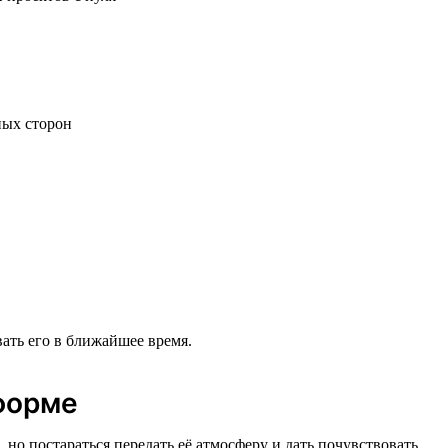
ных сторон
ать его в ближайшее время.
форме
о постараться передать её атмосферу и дать почувствовать,