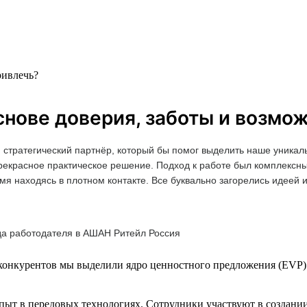
ривлечь?
нове доверия, заботы и возмо
 стратегический партнёр, который бы помог выделить наше уникал
прекрасное практическое решение. Подход к работе был комплексн
мя находясь в плотном контакте. Все буквально загорелись идеей 
да работодателя в АШАН Ритейл Россия
 конкурентов мы выделили ядро ценностного предложения (EVP) 
пыт в передовых технологиях. Сотрудники участвуют в создании