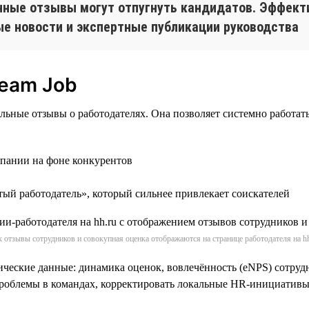
нные отзывы могут отпугнуть кандидатов. Эффект
ые новости и экспертные публикации руководства
ream Job
альные отзывы о работодателях. Она позволяет системно работ
мпании на фоне конкурентов
тый работодатель», который сильнее привлекает соискателей
к отзывы сотрудников и совокупная оценка отображаются на странице работодателя на hh
ические данные: динамика оценок, вовлечённость (eNPS) сотруд
проблемы в командах, корректировать локальные HR-инициативы