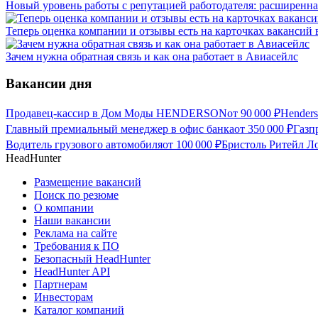
Новый уровень работы с репутацией работодателя: расширенна
Теперь оценка компании и отзывы есть на карточках вакансий в
Зачем нужна обратная связь и как она работает в Авиасейлс
Вакансии дня
Продавец-кассир в Дом Моды HENDERSON
от
90 000
₽
Hender
Главный премиальный менеджер в офис банка
от
350 000
₽
Газп
Водитель грузового автомобиля
от
100 000
₽
Бристоль Ритейл Ло
HeadHunter
Размещение вакансий
Поиск по резюме
О компании
Наши вакансии
Реклама на сайте
Требования к ПО
Безопасный HeadHunter
HeadHunter API
Партнерам
Инвесторам
Каталог компаний