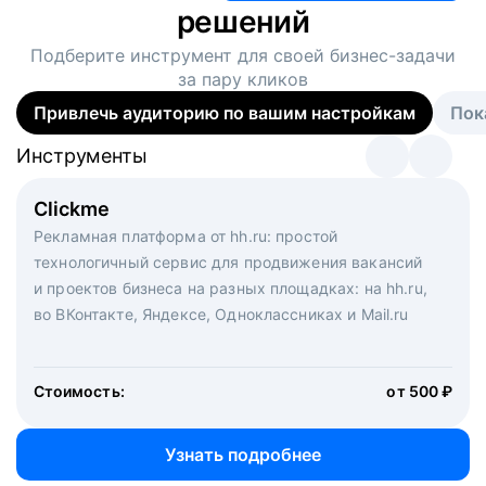
решений
Подберите инструмент для своей
бизнес-задачи
за пару кликов
Привлечь аудиторию по вашим настройкам
Пок
Инструменты
Инструменты
Инструменты
Виртуальный рекрутер
Clickme
Вакансия дня
Массовый подбор под ключ. Решите, сколько
Рекламная платформа от hh.ru: простой
Рекламный формат для вакансий на главной странице
кандидатов и когда вам нужно, и за дело возьмутся
технологичный сервис для продвижения вакансий
hh.ru. Увеличивает количество откликов
маркетологи, рекрутеры и проектные менеджеры
и проектов бизнеса на разных площадках: на hh.ru,
hh.ru с целым набором digital-инструментов
во ВКонтакте, Яндексе, Одноклассниках и Mail.ru
Стоимость:
от 200 000 ₽
Узнать подробнее
Стоимость:
от 500 ₽
Узнать подробнее
Узнать подробнее