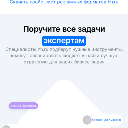
Скачать прайс-лист рекламных форматов hh.ru
Поручите все задачи
экспертам
Специалисты hh.ru подберут нужные инструменты,
помогут спланировать бюджет и найти лучшую
стратегию для ваших
бизнес-задач
+ ещё
4
эксперта
Екатерина Лазаренко
Александр Кулагин
Даниил Макаров
Борис Кашко
Юлия Изоитко