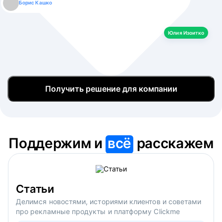
Борис Кашко
Юлия Изоитко
Александр Кулагин
Даниил Макаров
Екатерина Лазаренко
Юлия Изоитко
Получить решение для компании
Поддержим и
всё
расскажем
Статьи
Делимся новостями, историями клиентов и советами
про рекламные продукты и платформу Clickme