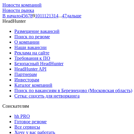
Новости компаний
Новости рынка
В начало
4
5
6
7
8
9
10
11
12
13
14
...
47
дальше
HeadHunter
Размещение вакансий
Поиск по резюме
О компании
Наши вакансии
Реклама на сайте
Требования к ПО
Безопасный HeadHunter
HeadHunter API
Партнерам
Инвесторам
Каталог компаний
Поиск по вакансиям в Березнецово (Московская область)
Сетка: соцсеть для нетворкинга
Соискателям
hh PRO
Готовое резюме
Все сервисы
Хочу у вас работать