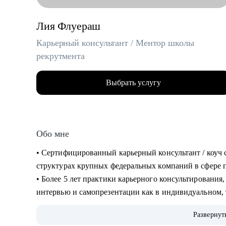
Лия Флуераш
Карьерный консультант / Ментор школы
рекрутмента
Выбрать услугу
Обо мне
• Сертифицированный карьерный консультант / коуч 
структурах крупных федеральных компаний в сфере по
• Более 5 лет практики карьерного консультирования,
интервью и самопрезентации как в индивидуальном, 
Secrets “ Все секреты поиска работы”.
Развернут
• 5000+ составленных резюме для специалистов разн