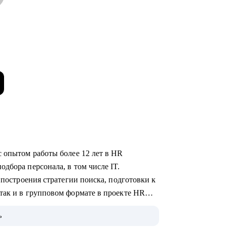
с опытом работы более 12 лет в HR
дбора персонала, в том числе IT.
 построения стратегии поиска, подготовки к
так и в групповом формате в проекте HR
ь
ого уровня и специализации.