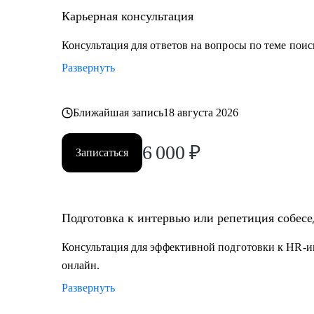
• Управление персоналом
Карьерная консультация
• Страхование
• Продажи / Услуги
Консультация для ответов на вопросы по теме поис
• Информационные технологии
Развернуть
Мой подход в работе – не делаю за вас, делаю вместе 
Ближайшая запись
18 августа 2026
6 000
₽
Записаться
Подготовка к интервью или репетиция собес
Консультация для эффективной подготовки к HR-и
онлайн.
Развернуть