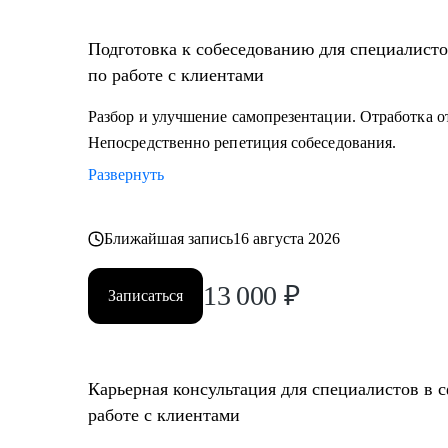
• Руководителям бизнеса, отделов.
• Новичкам, кто только начинает свой путь.
Подготовка к собеседованию для специалисто
• Опытным специалистам, которые хотят сделать шаг 
по работе с клиентами
Разбор и улучшение самопрезентации. Отработка о
Непосредственно репетиция собеседования.
Развернуть
Ближайшая запись
16 августа 2026
13 000
₽
Записаться
Карьерная консультация для специалистов в 
работе с клиентами