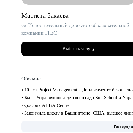
Мариета Закаева
ex-Исполнительный директор образовательной
компании ITEC
Выбрать услугу
Обо мне
• 10 лет Project Management в Департаменте безоп
• Была Управляющей детского сада Sun School и Упр
взрослых ABBA Centre.
• Закончила школу в Вашингтоне, США, высшее линг
• Сейчас учусь в магистратуре МИП на практического
Развернут
• Создала два собственных бизнес-проекта с 0, выве