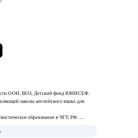
асности ООН, ВОЗ, Детский фонд ЮНИСЕФ.
авляющей школы английского языка для
вистическое образование в ЧГУ, РФ.
 психолога и коуча.
ь
ла в "+" и продала как готовый успешный