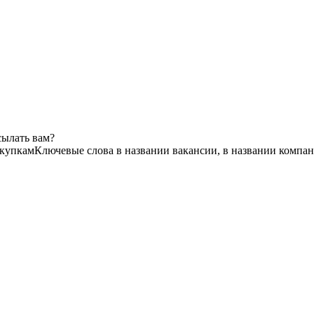
сылать вам?
акупкам
Ключевые слова в названии вакансии, в названии компа