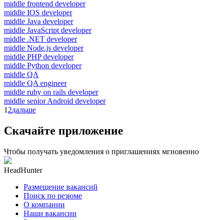
middle frontend developer
middle IOS developer
middle Java developer
middle JavaScript developer
middle .NET developer
middle Node.js developer
middle PHP developer
middle Python developer
middle QA
middle QA engineer
middle ruby on rails developer
middle senior Android developer
1
2
дальше
Скачайте приложение
Чтобы получать уведомления о приглашениях мгновенно
HeadHunter
Размещение вакансий
Поиск по резюме
О компании
Наши вакансии