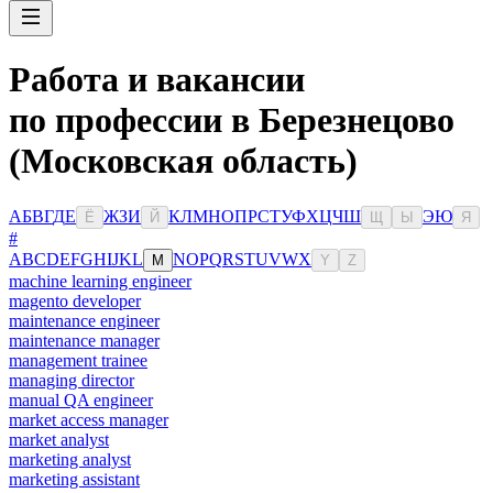
Работа и вакансии
по профессии в Березнецово
(Московская область)
А
Б
В
Г
Д
Е
Ж
З
И
К
Л
М
Н
О
П
Р
С
Т
У
Ф
Х
Ц
Ч
Ш
Э
Ю
Ё
Й
Щ
Ы
Я
#
A
B
C
D
E
F
G
H
I
J
K
L
N
O
P
Q
R
S
T
U
V
W
X
M
Y
Z
machine learning engineer
magento developer
maintenance engineer
maintenance manager
management trainee
managing director
manual QA engineer
market access manager
market analyst
marketing analyst
marketing assistant