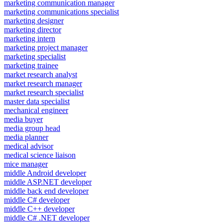
marketing communication manager
marketing communications specialist
marketing designer
marketing director
marketing intern
marketing project manager
marketing specialist
marketing trainee
market research analyst
market research manager
market research specialist
master data specialist
mechanical engineer
media buyer
media group head
media planner
medical advisor
medical science liaison
mice manager
middle Android developer
middle ASP.NET developer
middle back end developer
middle C# developer
middle C++ developer
middle C# .NET developer