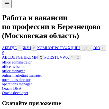
Работа и вакансии
по профессии в Березнецово
(Московская область)
А
Б
В
Г
Д
Е
Ж
З
И
К
Л
М
Н
О
П
Р
С
Т
У
Ф
Х
Ц
Ч
Ш
Э
Ю
Ё
Й
Щ
Ы
Я
#
A
B
C
D
E
F
G
H
I
J
K
L
M
N
P
Q
R
S
T
U
V
W
X
O
Y
Z
office administrator
office assistant
office manager
online marketing manager
operations director
operations manager
Oracle DBA
Oracle developer
Скачайте приложение