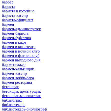
барбер
бариста
бариста в кофейню
бариста-кассир
бариста-официант
бармен
бармен-администратор
бармен-бариста
бармен-буфетчик
бармен в кафе
бармен в кинотеатр
бармен в ночной клуб
бармен в фитнес-клуб
бармен выходного дня
бар-менеджер
бармен-кальянщик
бармен-кассир
бармен лобби-бара
бармен ресторана
бетонщик
бетонщик-арматурщик
бетонщик-монолитчик
библиограф
библиотекарь
библиотекарь-библиограф