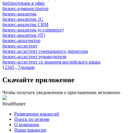
библиотекарь в офис
бизнес-администратор
бизнес-аналитик
бизнес-аналитик 1С
бизнес-аналитик CRM
бизнес-аналитик (e-commerce)
бизнес-аналитик (IT)
бизнес-архитектор
бизнес-ассистент
бизнес-ассистент генерального директора
бизнес-ассистент руководителя
бизнес-ассистент со знанием английского языка
1
2
3
4
5
...
7
дальше
Скачайте приложение
Чтобы получать уведомления о приглашениях мгновенно
HeadHunter
Размещение вакансий
Поиск по резюме
О компании
Наши вакансии