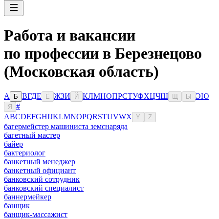
Работа и вакансии
по профессии в Березнецово
(Московская область)
А
В
Г
Д
Е
Ж
З
И
К
Л
М
Н
О
П
Р
С
Т
У
Ф
Х
Ц
Ч
Ш
Э
Ю
Б
Ё
Й
Щ
Ы
#
Я
A
B
C
D
E
F
G
H
I
J
K
L
M
N
O
P
Q
R
S
T
U
V
W
X
Y
Z
багермейстер машиниста земснаряда
багетный мастер
байер
бактериолог
банкетный менеджер
банкетный официант
банковский сотрудник
банковский специалист
баннермейкер
банщик
банщик-массажист