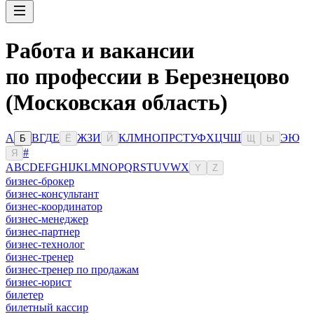
Работа и вакансии
по профессии в Березнецово
(Московская область)
А
В
Г
Д
Е
Ж
З
И
К
Л
М
Н
О
П
Р
С
Т
У
Ф
Х
Ц
Ч
Ш
Э
Ю
Б
Ё
Й
Щ
Ы
#
Я
A
B
C
D
E
F
G
H
I
J
K
L
M
N
O
P
Q
R
S
T
U
V
W
X
Y
Z
бизнес-брокер
бизнес-консультант
бизнес-координатор
бизнес-менеджер
бизнес-партнер
бизнес-технолог
бизнес-тренер
бизнес-тренер по продажам
бизнес-юрист
билетер
билетный кассир