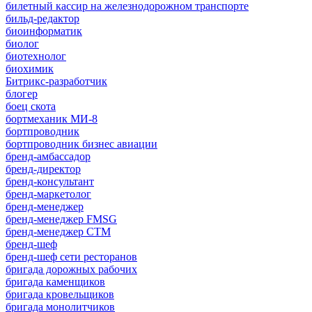
билетный кассир на железнодорожном транспорте
бильд-редактор
биоинформатик
биолог
биотехнолог
биохимик
Битрикс-разработчик
блогер
боец скота
бортмеханик МИ-8
бортпроводник
бортпроводник бизнес авиации
бренд-амбассадор
бренд-директор
бренд-консультант
бренд-маркетолог
бренд-менеджер
бренд-менеджер FMSG
бренд-менеджер СТМ
бренд-шеф
бренд-шеф сети ресторанов
бригада дорожных рабочих
бригада каменщиков
бригада кровельщиков
бригада монолитчиков