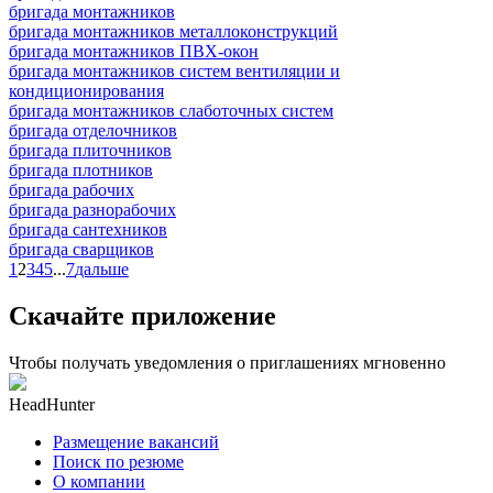
бригада монтажников
бригада монтажников металлоконструкций
бригада монтажников ПВХ-окон
бригада монтажников систем вентиляции и
кондиционирования
бригада монтажников слаботочных систем
бригада отделочников
бригада плиточников
бригада плотников
бригада рабочих
бригада разнорабочих
бригада сантехников
бригада сварщиков
1
2
3
4
5
...
7
дальше
Скачайте приложение
Чтобы получать уведомления о приглашениях мгновенно
HeadHunter
Размещение вакансий
Поиск по резюме
О компании