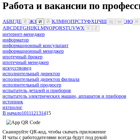
Работа и вакансии по професс
А
Б
В
Г
Д
Е
Ж
З
К
Л
М
Н
О
П
Р
С
Т
У
Ф
Х
Ц
Ч
Ш
Э
Ю
Ё
И
Й
Щ
Ы
Я
A
B
C
D
E
F
G
H
I
J
K
L
M
N
O
P
Q
R
S
T
U
V
W
X
Y
Z
интернет-менеджер
информатор
информационный консультант
информационный менеджер
ипотечный брокер
ипотечный менеджер
искусствовед
исполнительный директор
исполнительный директор филиала
исполнительный продюсер
испытатель деталей и приборов
испытатель электрических машин, аппаратов и приборов
истопник
ихтиолог
В начало
10
11
12
13
14
15
Сканируйте QR-код, чтобы скачать приложение
И чаты с работодателями всегда будут под рукой