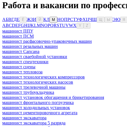
Работа и вакансии по професс
А
Б
В
Г
Д
Е
Ж
З
И
К
Л
Н
О
П
Р
С
Т
У
Ф
Х
Ц
Ч
Ш
Э
Ю
Ё
Й
М
Щ
Ы
Я
A
B
C
D
E
F
G
H
I
J
K
L
M
N
O
P
Q
R
S
T
U
V
W
X
Y
Z
машинист ППУ
машинист ПСМ
машинист расфасовочно-упаковочных машин
машинист резальных машин
машинист Сапсана
машинист сваебойной установки
машинист спецтехники
машинист сцены
машинист тепловоза
машинист технологических компрессоров
машинист технологических насосов
машинист трелевочной машины
машинист трубоукладчика
машинист установок обогащения и брикетирования
машинист фронтального погрузчика
машинист холодильных установок
машинист цементировочного агрегата
машинист экскаватора
машинист экскаватора 5 разряда