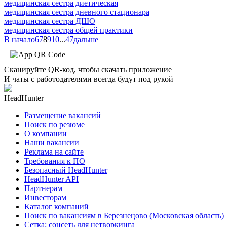
медицинская сестра диетическая
медицинская сестра дневного стационара
медицинская сестра ДШО
медицинская сестра общей практики
В начало
6
7
8
9
10
...
47
дальше
Сканируйте QR-код, чтобы скачать приложение
И чаты с работодателями всегда будут под рукой
HeadHunter
Размещение вакансий
Поиск по резюме
О компании
Наши вакансии
Реклама на сайте
Требования к ПО
Безопасный HeadHunter
HeadHunter API
Партнерам
Инвесторам
Каталог компаний
Поиск по вакансиям в Березнецово (Московская область)
Сетка: соцсеть для нетворкинга