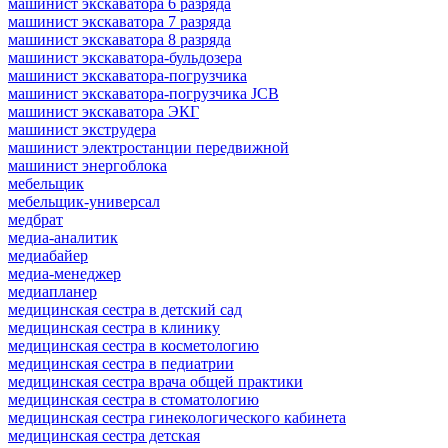
машинист экскаватора 6 разряда
машинист экскаватора 7 разряда
машинист экскаватора 8 разряда
машинист экскаватора-бульдозера
машинист экскаватора-погрузчика
машинист экскаватора-погрузчика JCB
машинист экскаватора ЭКГ
машинист экструдера
машинист электростанции передвижной
машинист энергоблока
мебельщик
мебельщик-универсал
медбрат
медиа-аналитик
медиабайер
медиа-менеджер
медиапланер
медицинская сестра в детский сад
медицинская сестра в клинику
медицинская сестра в косметологию
медицинская сестра в педиатрии
медицинская сестра врача общей практики
медицинская сестра в стоматологию
медицинская сестра гинекологического кабинета
медицинская сестра детская