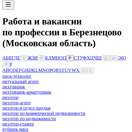
Работа и вакансии
по профессии в Березнецово
(Московская область)
А
Б
В
Г
Д
Е
Ж
З
И
К
Л
М
Н
О
П
С
Т
У
Ф
Х
Ц
Ч
Ш
Э
Ю
Ё
Й
Р
Щ
Ы
#
Я
A
B
C
D
E
F
G
H
I
J
K
L
M
N
O
P
Q
R
S
T
U
V
W
X
Y
Z
риск-технолог
ритуальный агент
рихтовщик
рихтовщик-арматурщик
риэлтор
риэлтор-агент
риэлтор в отдел продаж
риэлтор по коммерческой недвижимости
риэлтор по недвижимости
риэлтор-стажер
рубщик мяса