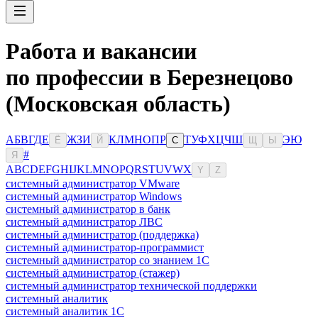
Работа и вакансии
по профессии в Березнецово
(Московская область)
А
Б
В
Г
Д
Е
Ж
З
И
К
Л
М
Н
О
П
Р
Т
У
Ф
Х
Ц
Ч
Ш
Э
Ю
Ё
Й
С
Щ
Ы
#
Я
A
B
C
D
E
F
G
H
I
J
K
L
M
N
O
P
Q
R
S
T
U
V
W
X
Y
Z
системный администратор VMware
системный администратор Windows
системный администратор в банк
системный администратор ЛВС
системный администратор (поддержка)
системный администратор-программист
системный администратор со знанием 1С
системный администратор (стажер)
системный администратор технической поддержки
системный аналитик
системный аналитик 1С