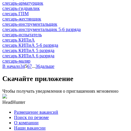
слесарь-арматурщик
слесарь-гидравлик
слесарь ГПМ
слесарь-жестянщик
слесарь-инструментальщик
слесарь-инструментальщик 5-6 разряда
слесарь-испытатель
слесарь КИПиА
слесарь КИПиА 5-6 разряда
слесарь КИПиА 5 разряда
слесарь КИПиА 6 разряда
слесарь-маляр
В начало
3
4
5
6
7
...
36
дальше
Скачайте приложение
Чтобы получать уведомления о приглашениях мгновенно
HeadHunter
Размещение вакансий
Поиск по резюме
О компании
Наши вакансии