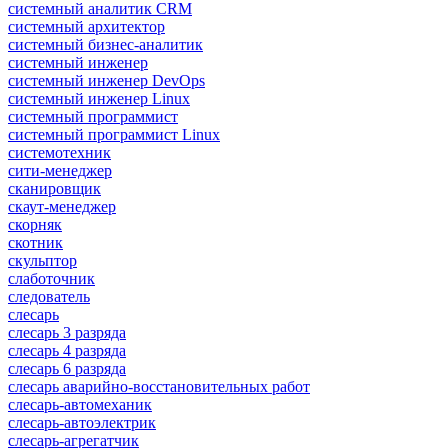
системный аналитик CRM
системный архитектор
системный бизнес-аналитик
системный инженер
системный инженер DevOps
системный инженер Linux
системный программист
системный программист Linux
системотехник
сити-менеджер
сканировщик
скаут-менеджер
скорняк
скотник
скульптор
слаботочник
следователь
слесарь
слесарь 3 разряда
слесарь 4 разряда
слесарь 6 разряда
слесарь аварийно-восстановительных работ
слесарь-автомеханик
слесарь-автоэлектрик
слесарь-агрегатчик